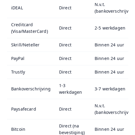
N.v.t.
iDEAL
Direct
(bankoverschrijving
Creditcard
Direct
2-5 werkdagen
(Visa/MasterCard)
Skrill/Neteller
Direct
Binnen 24 uur
PayPal
Direct
Binnen 24 uur
Trustly
Direct
Binnen 24 uur
1-3
Bankoverschrijving
3-7 werkdagen
werkdagen
N.v.t.
Paysafecard
Direct
(bankoverschrijving
Direct (na
Bitcoin
Binnen 24 uur
bevestiging)