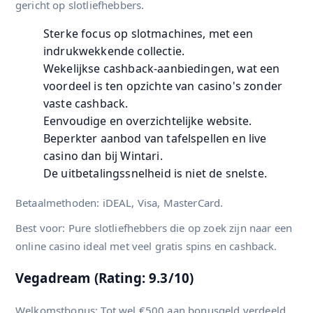
gericht op slotliefhebbers.
Sterke focus op slotmachines, met een
indrukwekkende collectie.
Wekelijkse cashback-aanbiedingen, wat een
voordeel is ten opzichte van casino's zonder
vaste cashback.
Eenvoudige en overzichtelijke website.
Beperkter aanbod van tafelspellen en live
casino dan bij Wintari.
De uitbetalingssnelheid is niet de snelste.
Betaalmethoden: iDEAL, Visa, MasterCard.
Best voor: Pure slotliefhebbers die op zoek zijn naar een
online casino ideal met veel gratis spins en cashback.
Vegadream (Rating: 9.3/10)
Welkomstbonus: Tot wel €500 aan bonusgeld verdeeld