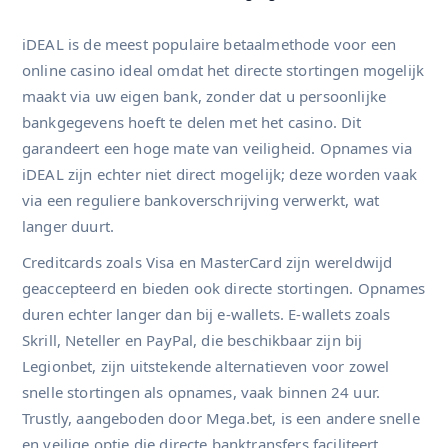
iDEAL is de meest populaire betaalmethode voor een
online casino ideal omdat het directe stortingen mogelijk
maakt via uw eigen bank, zonder dat u persoonlijke
bankgegevens hoeft te delen met het casino. Dit
garandeert een hoge mate van veiligheid. Opnames via
iDEAL zijn echter niet direct mogelijk; deze worden vaak
via een reguliere bankoverschrijving verwerkt, wat
langer duurt.
Creditcards zoals Visa en MasterCard zijn wereldwijd
geaccepteerd en bieden ook directe stortingen. Opnames
duren echter langer dan bij e-wallets. E-wallets zoals
Skrill, Neteller en PayPal, die beschikbaar zijn bij
Legionbet, zijn uitstekende alternatieven voor zowel
snelle stortingen als opnames, vaak binnen 24 uur.
Trustly, aangeboden door Mega.bet, is een andere snelle
en veilige optie die directe banktransfers faciliteert.