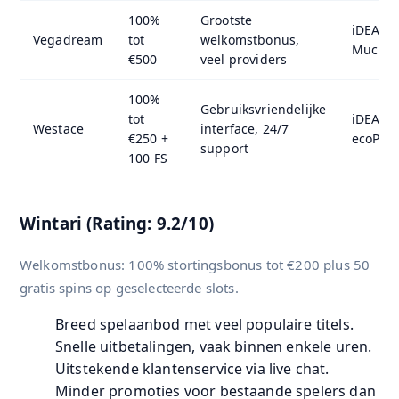
100%
Grootste
iDEAL, 
Vegadream
tot
welkomstbonus,
MuchBe
€500
veel providers
100%
Gebruiksvriendelijke
tot
iDEAL, 
Westace
interface, 24/7
€250 +
ecoPay
support
100 FS
Wintari (Rating: 9.2/10)
Welkomstbonus: 100% stortingsbonus tot €200 plus 50
gratis spins op geselecteerde slots.
Breed spelaanbod met veel populaire titels.
Snelle uitbetalingen, vaak binnen enkele uren.
Uitstekende klantenservice via live chat.
Minder promoties voor bestaande spelers dan