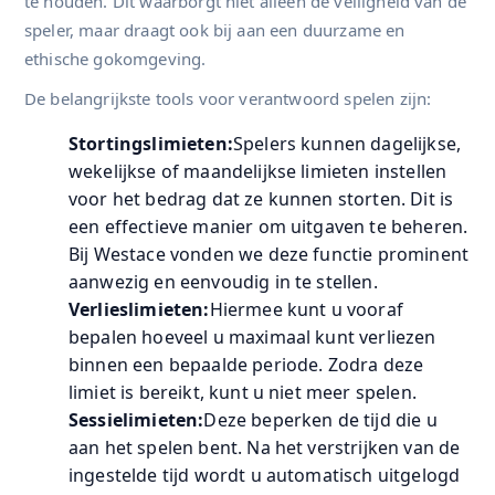
te houden. Dit waarborgt niet alleen de veiligheid van de
speler, maar draagt ook bij aan een duurzame en
ethische gokomgeving.
De belangrijkste tools voor verantwoord spelen zijn:
Stortingslimieten:
Spelers kunnen dagelijkse,
wekelijkse of maandelijkse limieten instellen
voor het bedrag dat ze kunnen storten. Dit is
een effectieve manier om uitgaven te beheren.
Bij Westace vonden we deze functie prominent
aanwezig en eenvoudig in te stellen.
Verlieslimieten:
Hiermee kunt u vooraf
bepalen hoeveel u maximaal kunt verliezen
binnen een bepaalde periode. Zodra deze
limiet is bereikt, kunt u niet meer spelen.
Sessielimieten:
Deze beperken de tijd die u
aan het spelen bent. Na het verstrijken van de
ingestelde tijd wordt u automatisch uitgelogd