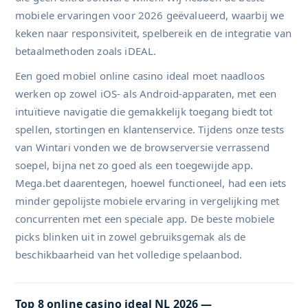
mobiele ervaringen voor 2026 geëvalueerd, waarbij we
keken naar responsiviteit, spelbereik en de integratie van
betaalmethoden zoals iDEAL.
Een goed mobiel online casino ideal moet naadloos
werken op zowel iOS- als Android-apparaten, met een
intuïtieve navigatie die gemakkelijk toegang biedt tot
spellen, stortingen en klantenservice. Tijdens onze tests
van Wintari vonden we de browserversie verrassend
soepel, bijna net zo goed als een toegewijde app.
Mega.bet daarentegen, hoewel functioneel, had een iets
minder gepolijste mobiele ervaring in vergelijking met
concurrenten met een speciale app. De beste mobiele
picks blinken uit in zowel gebruiksgemak als de
beschikbaarheid van het volledige spelaanbod.
Top 8 online casino ideal NL 2026 —