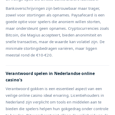
Bankoverschrijvingen zijn betrouwbaar maar trager,
zowel voor stortingen als opnames. Paysafecard is een
goede optie voor spelers die anoniem willen storten,
maar ondersteunt geen opnames. Cryptocurrencies zoals
Bitcoin, die Magius accepteert, bieden anonimiteit en
snelle transacties, maar de waarde kan volatiel zijn. De
minimale stortingsbedragen variëren, maar liggen
meestal rond de €10-€20.
Verantwoord spelen in Nederlandse online
casino's
Verantwoord gokken is een essentieel aspect van een
veilige online casino ideal ervaring. Licentiehouders in
Nederland zijn verplicht om tools en middelen aan te
bieden die spelers helpen hun gokgedrag onder controle