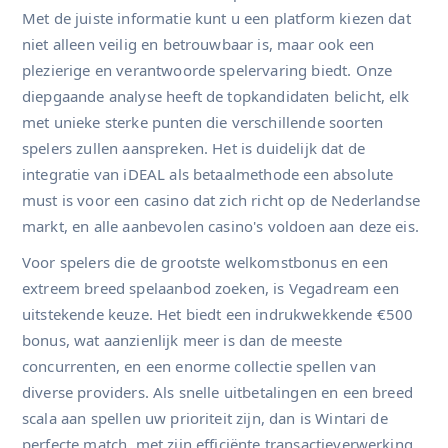
Met de juiste informatie kunt u een platform kiezen dat
niet alleen veilig en betrouwbaar is, maar ook een
plezierige en verantwoorde spelervaring biedt. Onze
diepgaande analyse heeft de topkandidaten belicht, elk
met unieke sterke punten die verschillende soorten
spelers zullen aanspreken. Het is duidelijk dat de
integratie van iDEAL als betaalmethode een absolute
must is voor een casino dat zich richt op de Nederlandse
markt, en alle aanbevolen casino's voldoen aan deze eis.
Voor spelers die de grootste welkomstbonus en een
extreem breed spelaanbod zoeken, is Vegadream een
uitstekende keuze. Het biedt een indrukwekkende €500
bonus, wat aanzienlijk meer is dan de meeste
concurrenten, en een enorme collectie spellen van
diverse providers. Als snelle uitbetalingen en een breed
scala aan spellen uw prioriteit zijn, dan is Wintari de
perfecte match, met zijn efficiënte transactieverwerking