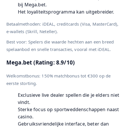
bij Mega.bet.
Het loyaliteitsprogramma kan uitgebreider.
Betaalmethoden: iDEAL, creditcards (Visa, MasterCard),
e-wallets (Skrill, Neteller).
Best voor: Spelers die waarde hechten aan een breed
spelaanbod en snelle transacties, vooral met iDEAL.
Mega.bet (Rating: 8.9/10)
Welkomstbonus: 150% matchbonus tot €300 op de
eerste storting.
Exclusieve live dealer spellen die je elders niet
vindt.
Sterke focus op sportweddenschappen naast
casino.
Gebruiksvriendelijke interface, beter dan