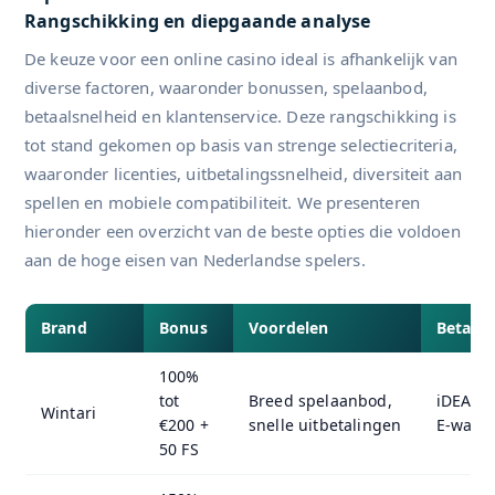
Rangschikking en diepgaande analyse
De keuze voor een online casino ideal is afhankelijk van
diverse factoren, waaronder bonussen, spelaanbod,
betaalsnelheid en klantenservice. Deze rangschikking is
tot stand gekomen op basis van strenge selectiecriteria,
waaronder licenties, uitbetalingssnelheid, diversiteit aan
spellen en mobiele compatibiliteit. We presenteren
hieronder een overzicht van de beste opties die voldoen
aan de hoge eisen van Nederlandse spelers.
Brand
Bonus
Voordelen
Betaal
100%
tot
Breed spelaanbod,
iDEAL, 
Wintari
€200 +
snelle uitbetalingen
E-walle
50 FS