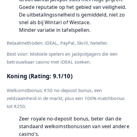
Goede reputatie op het gebied van veiligheid.
De uitbetalingssnelheid is gemiddeld, niet zo
snel als bij Wintari of Westace.
Minder variatie in tafelspellen.
Betaalmethoden: iDEAL, PayPal, Skrill, Neteller.
Best voor: Mobiele spelers en jackpotjagers die een
betrouwbaar casino met iDEAL zoeken.
Koning (Rating: 9.1/10)
Welkomstbonus: €50 no-deposit bonus, een
zeldzaamheid in de markt, plus een 100% matchbonus
tot €250.
Zeer royale no-deposit bonus, beter dan de
standaard welkomstbonussen van veel andere
casino's.