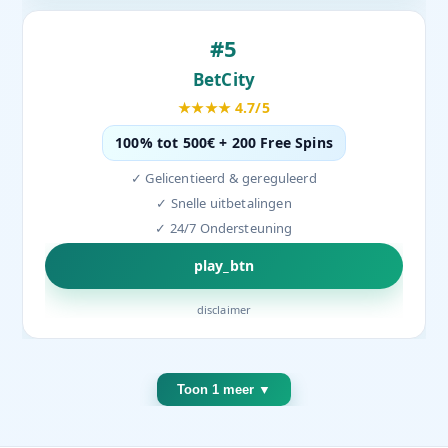
#5
BetCity
★★★★ 4.7/5
100% tot 500€ + 200 Free Spins
✓ Gelicentieerd & gereguleerd
✓ Snelle uitbetalingen
✓ 24/7 Ondersteuning
play_btn
disclaimer
Toon 1 meer ▼